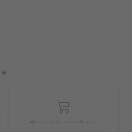
s
Poulet & Canard
Menu enfant
Bhoutan
Fruits 
Ajouter des produits dans votre panier