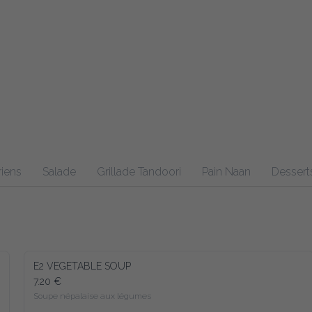
riens
Salade
Grillade Tandoori
Pain Naan
Dessert
E2 VEGETABLE SOUP
7.20 €
Soupe népalaise aux légumes