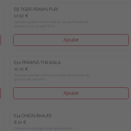
E8 TIGER PRAWN PURI
10.50 €
Gambas grillés servis avec la sauce Masala et 
poivrons sur un pain Puri
Ajouter
E10 PRAWNS THILWALA
10.10 €
Scampis plongés dans une pâte recouverte de 
graines de sésame
Ajouter
E14 ONION BHAJEE
8.10 €
Oignons mélangés avec les lentilles