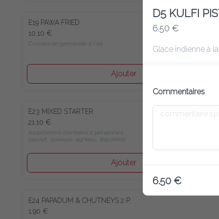
D5 KULFI PI
E19 PAWA FRIED
6.50 €
10.10 €
Cuisses de grenouille à l'ail
Glace indienne à la
Ajouter
Commentaires
E23 MIXED STARTER
21.10 €
Assortiment d’entrées 2 personnes 

(poulet, scampis, agneau, légumes)
Ajouter
6.50 €
E24 PAPADUM & CHUTNEYS 2 P.
1.90 €