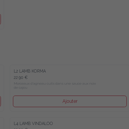
L2 LAMB KORMA
22.90 €
Morceaux d’agneau cuits dans une sauce aux noix 
de cajou
Ajouter
L4 LAMB VINDALOO