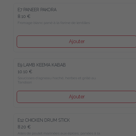
E7 PANEER PAKORA
8.10 €
Fromage blanc pané à la farine de lentilles
Ajouter
E9 LAMB KEEMA KABAB
10.10 €
Saucisses d’agneau haché, herbes et grillé au 
Tandoori
Ajouter
E12 CHICKEN DRUM STICK
8.20 €
Ailes de poulet marinées aux épices, panées à la 