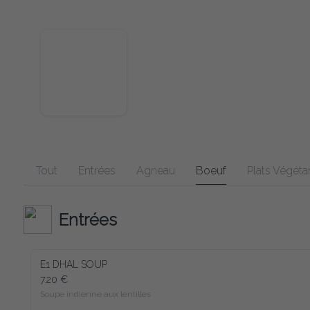
Tout
Entrées
Agneau
Boeuf
Plats Végéta
Entrées
E1 DHAL SOUP
7.20 €
Soupe indienne aux lentilles