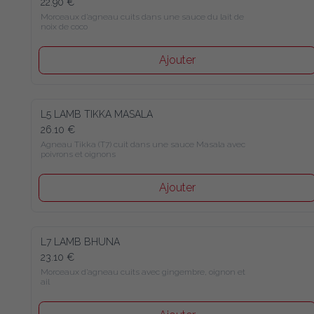
22.90 €
Morceaux d’agneau cuits dans une sauce du lait de 
noix de coco
Ajouter
L5 LAMB TIKKA MASALA
26.10 €
Agneau Tikka (T7) cuit dans une sauce Masala avec 
poivrons et oignons
Ajouter
L7 LAMB BHUNA
23.10 €
Morceaux d’agneau cuits avec gingembre, oignon et 
ail