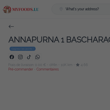
What's your address?
ANNAPURNA 1 BASCHARA
Gagnez les points !
Frais de livraison
0.00 €
0Min
10K km
4.66
•
•
•
Pré-commander
Commentaires
•