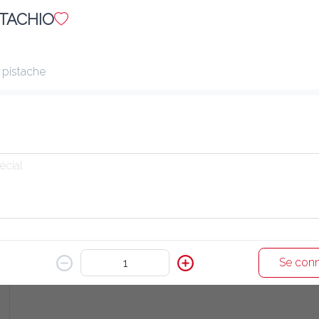
STACHIO
E22 CALAMAR POKHARI
10.80 €
Calamar pané à la farine et frit
 pistache
Ajouter
E20 CHICKEN SALAD
11.60 €
Salade de poulet grillé
Ajouter
Se conn