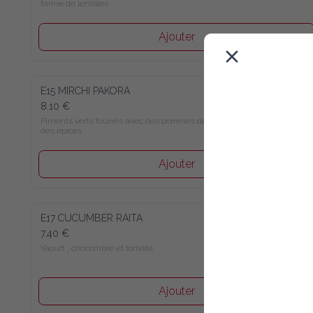
farine de lentilles
Ajouter
E15 MIRCHI PAKORA
8.10 €
Piments verts fourrés avec des pommes de terre et 
des épices
Ajouter
E17 CUCUMBER RAITA
7.40 €
Yaourt , concombre et tomate
Ajouter