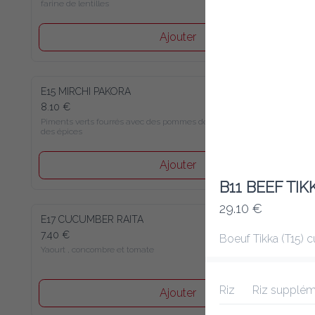
lentilles
Ajouter
E15 MIRCHI PAKORA
8.10 €
Piments verts fourrés avec des pommes de terre et des épices
Ajouter
B11 BEEF T
29.10 €
E17 CUCUMBER RAITA
7.40 €
Boeuf Tikka (T15) cui
Yaourt , concombre et tomate
Riz
Riz supplémen
Ajouter