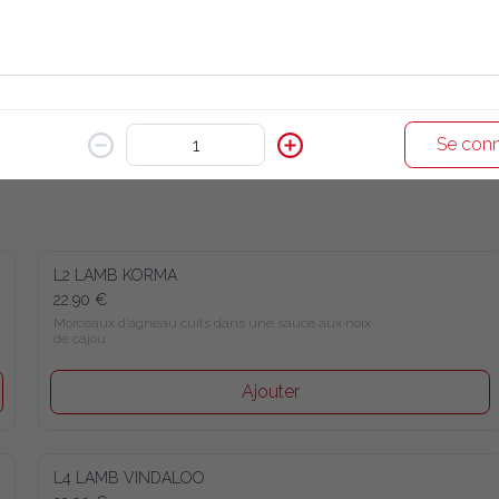
Se conn
L2 LAMB KORMA
22.90 €
Morceaux d’agneau cuits dans une sauce aux noix de cajou
Ajouter
L4 LAMB VINDALOO