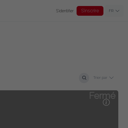
S’inscrire
S’identifier
FR
Trier par
Fermé