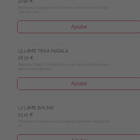
22.90 €
Morceaux d’agneau cuits dans une sauce du lait de noix de 
coco
Ajouter
L5 LAMB TIKKA MASALA
26.10 €
Agneau Tikka (T7) cuit dans une sauce Masala avec poivrons 
et oignons
Ajouter
L7 LAMB BHUNA
23.10 €
Morceaux d’agneau cuits avec gingembre, oignon et ail