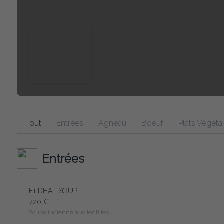
Tout
Entrées
Agneau
Boeuf
Plats Végétariens
Entrées
E1 DHAL SOUP
7.20 €
Soupe indienne aux lentilles