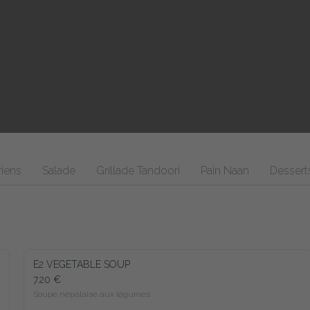
Salade
Grillade Tandoori
Pain Naan
Desserts
Pou
E2 VEGETABLE SOUP
7.20 €
Soupe népalaise aux légumes