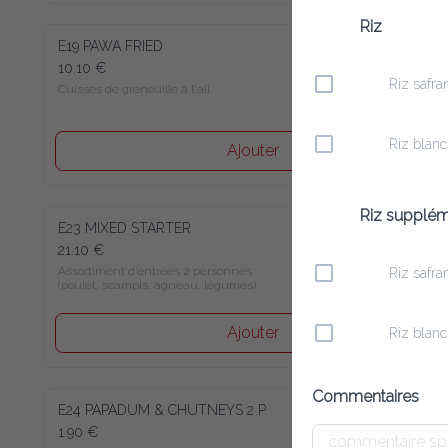
Riz
E19 PAWA FRIED
10.10 €
Riz safran
Cuisses de grenouille à l'ail
Riz blanc
Ajouter
Riz suppléme
E23 MIXED STARTER
21.10 €
Assortiment d’entrées 2 personnes 

Riz safran
(poulet, scampis, agneau, légumes)
Ajouter
Riz blanc
Commentaires
E24 PAPADUM & CHUTNEYS 2 P.
1.90 €