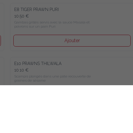
E8 TIGER PRAWN PURI
10.50 €
Gambas grillés servis avec la sauce Masala et poivrons sur un 
pain Puri
Ajouter
E10 PRAWNS THILWALA
10.10 €
Scampis plongés dans une pâte recouverte de graines de 
sésame
Ajouter
E14 ONION BHAJEE
8.10 €
Oignons mélangés avec les lentilles