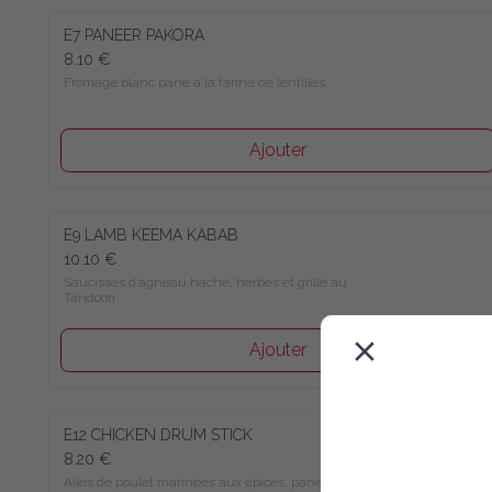
E7 PANEER PAKORA
8.10 €
Fromage blanc pané à la farine de lentilles
Ajouter
E9 LAMB KEEMA KABAB
10.10 €
Saucisses d’agneau haché, herbes et grillé au Tandoori
Ajouter
E12 CHICKEN DRUM STICK
8.20 €
Ailes de poulet marinées aux épices, panées à la farine de 