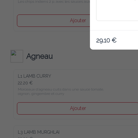
Les chips indiens 2 p. avec les sauces aux choix
Ajouter
29.10 €
Agneau
L1 LAMB CURRY
22.20 €
Morceaux d’agneau cuits dans une sauce tomate, oignon, 
gingembre et curry
Ajouter
L3 LAMB MURGHLAI