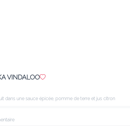
Ajouter
E16 MIXED SALAD
8.60 €
Salade verte, concombre, carotte, oignons, tomates et fromage 
indien
Ajouter
IKKA VINDALOO
E18 MACHA PAKORA
8.40 €
t dans une sauce épicée, pomme de terre et jus citron
Filet de poissons aux épices, pané à la farine et frit
taire
Ajouter