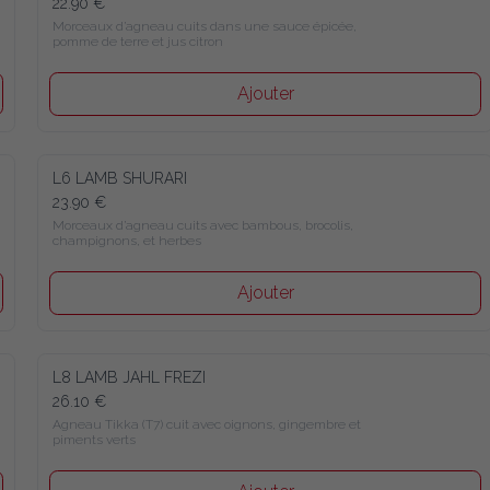
22.90 €
Morceaux d’agneau cuits dans une sauce épicée, pomme de 
terre et jus citron
Ajouter
L6 LAMB SHURARI
23.90 €
Morceaux d’agneau cuits avec bambous, brocolis, 
champignons, et herbes
Ajouter
L8 LAMB JAHL FREZI
26.10 €
Agneau Tikka (T7) cuit avec oignons, gingembre et piments 
verts