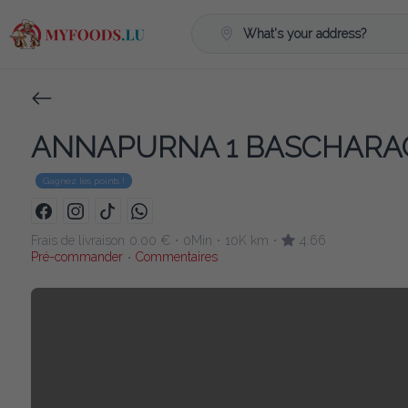
What's your address?
ANNAPURNA 1 BASCHAR
Gagnez les points !
Frais de livraison
0.00 €
0Min
10K km
4.66
•
•
•
Pré-commander
Commentaires
•