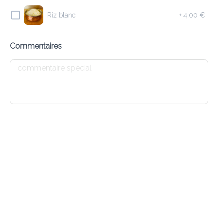
7.20 €
Riz blanc
+
4.00 €
Soupe indienne aux lentilles
Commentaires
Ajouter
E2 VEGETABLE SOUP
7.20 €
Soupe népalaise aux légumes
Ajouter
E3 CHICKEN SOUP
7.60 €
Soupe indienne de poulet et oignons verts