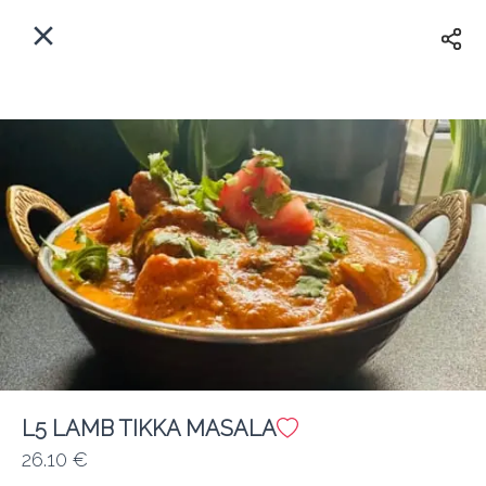
Myfoods App
View
×
Commande, Inc.
Libre - In Google Play
Accueil
FR
Se Connecter
S'inscrire
Quelle est votre adresse?
Pour maintenant? Quand?
Livraison
Fermé
L5 LAMB TIKKA MASALA
26.10 €