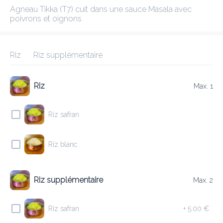
Agneau Tikka (T7) cuit dans une sauce Masala avec 
ANNAPURNA 1 BASCHARAGE
poivrons et oignons
Gagnez les points !
Riz
Riz supplémentaire
Frais de livraison
0.00 €
0Min
10K km
4.66
•
•
•
Pré-commander
Commentaires
•
Riz
Max. 1
Trier par
Riz safran
iens
Salade
Grillade Tandoori
Pain Naan
Desserts
Riz blanc
Riz supplémentaire
Max. 2
Entrées
Riz safran
+
5.00 €
E1 DHAL SOUP