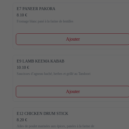
E7 PANEER PAKORA
8.10 €
Fromage blanc pané à la farine de lentilles
Ajouter
E9 LAMB KEEMA KABAB
10.10 €
Saucisses d’agneau haché, herbes et grillé au Tandoori
Ajouter
E12 CHICKEN DRUM STICK
8.20 €
Ailes de poulet marinées aux épices, panées à la farine de 