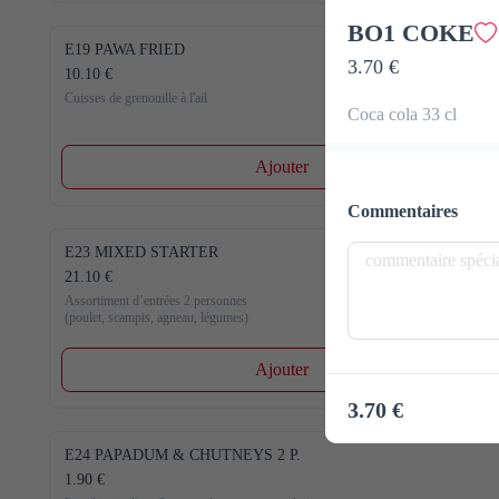
BO1 COKE
E19 PAWA FRIED
3.70 €
10.10 €
Cuisses de grenouille à l'ail
Coca cola 33 cl
Ajouter
Commentaires
E23 MIXED STARTER
21.10 €
Assortiment d’entrées 2 personnes 

(poulet, scampis, agneau, légumes)
Ajouter
3.70 €
E24 PAPADUM & CHUTNEYS 2 P.
1.90 €