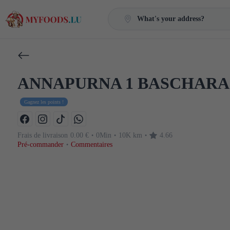
What's your address?
ANNAPURNA 1 BASCHAR
Gagnez les points !
Frais de livraison
0.00 €
0Min
10K km
4.66
•
•
•
Pré-commander
Commentaires
•