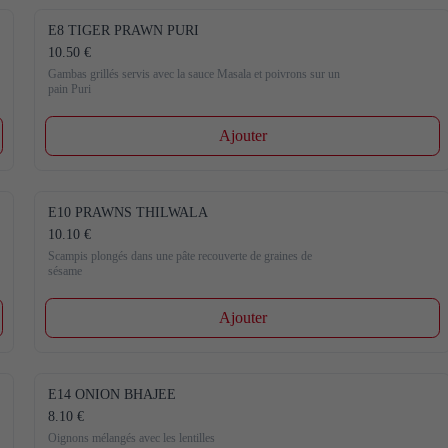
E8 TIGER PRAWN PURI
10.50 €
Gambas grillés servis avec la sauce Masala et poivrons sur un 
pain Puri
Ajouter
E10 PRAWNS THILWALA
10.10 €
Scampis plongés dans une pâte recouverte de graines de 
sésame
Ajouter
E14 ONION BHAJEE
8.10 €
Oignons mélangés avec les lentilles