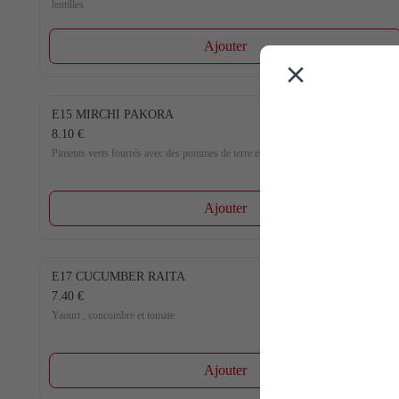
lentilles
Ajouter
E15 MIRCHI PAKORA
8.10 €
Piments verts fourrés avec des pommes de terre et des épices
Ajouter
E17 CUCUMBER RAITA
7.40 €
Yaourt , concombre et tomate
Ajouter