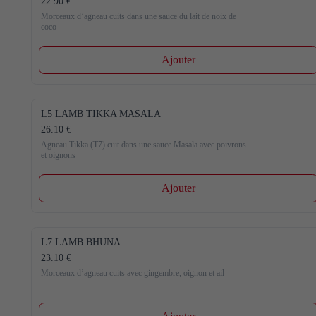
22.90 €
Morceaux d’agneau cuits dans une sauce du lait de noix de 
coco
Ajouter
L5 LAMB TIKKA MASALA
26.10 €
Agneau Tikka (T7) cuit dans une sauce Masala avec poivrons 
et oignons
Ajouter
L7 LAMB BHUNA
23.10 €
Morceaux d’agneau cuits avec gingembre, oignon et ail