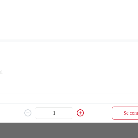
E22 CALAMAR POKHARI
10.80 €
Calamar pané à la farine et frit
Ajouter
E20 CHICKEN SALAD
11.60 €
Salade de poulet grillé
Ajouter
Se conn