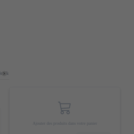
let & Canard
Menu enfant
Bhoutan
Fruits de mer
Vins
Ajouter des produits dans votre panier