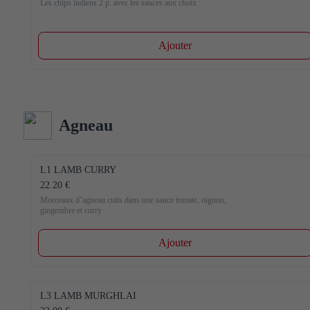
Les chips indiens 2 p. avec les sauces aux choix
Ajouter
Agneau
L1 LAMB CURRY
22.20 €
Morceaux d’agneau cuits dans une sauce tomate, oignon, 
gingembre et curry
Ajouter
L3 LAMB MURGHLAI