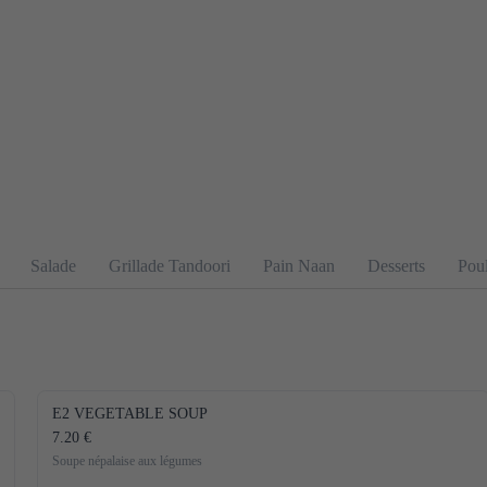
Salade
Grillade Tandoori
Pain Naan
Desserts
Pou
E2 VEGETABLE SOUP
7.20 €
Soupe népalaise aux légumes