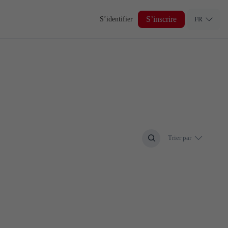
S’inscrire
S’identifier
FR
Trier par