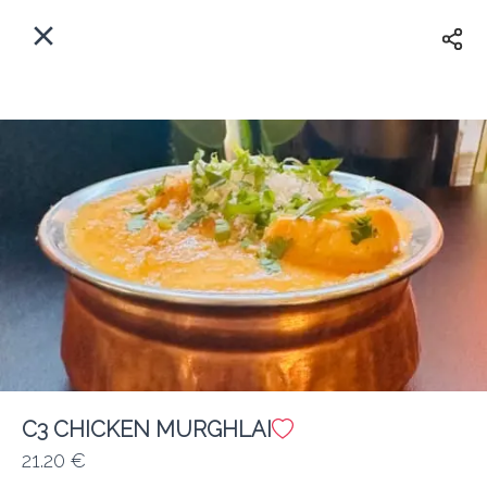
Myfoods App
View
×
Commande, Inc.
Libre - In Google Play
Accueil
FR
Se Connecter
S'inscrire
Quelle est votre adresse?
Pour maintenant? Quand?
Livraison
Fermé
C3 CHICKEN MURGHLAI
21.20 €