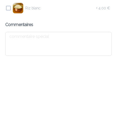
Riz blanc
+
4.00 €
7.20 €
Soupe indienne aux lentilles
Commentaires
Ajouter
E2 VEGETABLE SOUP
7.20 €
Soupe népalaise aux légumes
Ajouter
E3 CHICKEN SOUP
7.60 €
Soupe indienne de poulet et oignons verts