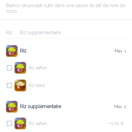
Blancs de poulet cuits dans une sauce du lait de noix de coco
ANNAPURNA 1 BASCHARAGE
Gagnez les points !
Riz
Riz supplémentaire
Frais de livraison
0.00 €
0Min
10K km
4.66
•
•
•
Riz
Max. 1
Pré-commander
Commentaires
•
Trier par
Riz safran
Riz blanc
Tout
Entrées
Agneau
Boeuf
Plats Végétariens
Riz supplémentaire
Max. 2
Entrées
Riz safran
+
5.00 €
E1 DHAL SOUP