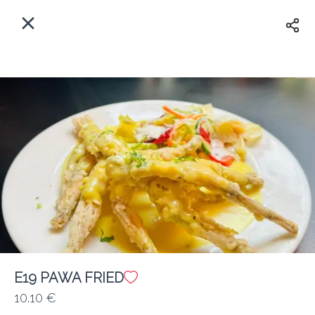
Myfoods App
View
×
Commande, Inc.
Libre - In Google Play
Accueil
FR
Se Connecter
S'inscrire
Quelle est votre adresse?
Pour maintenant? Quand?
Livraison
Fermé
E19 PAWA FRIED
10.10 €