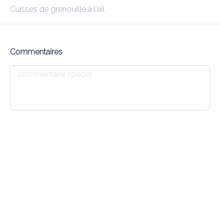
Cuisses de grenouille à l'ail
ANNAPURNA 1 BASCHARAGE
Gagnez les points !
Commentaires
Frais de livraison
0.00 €
0Min
10K km
4.66
•
•
•
Pré-commander
Commentaires
•
Trier par
Tout
Entrées
Agneau
Boeuf
Plats Végétariens
Entrées
E1 DHAL SOUP